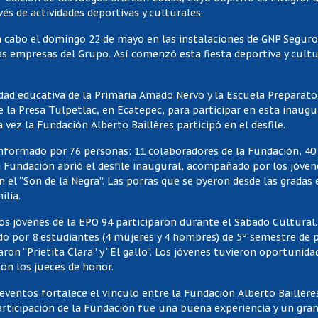
és de actividades deportivas y culturales.
a cabo el domingo 22 de mayo en las instalaciones de GNP Seguro
tas empresas del Grupo. Así comenzó esta fiesta deportiva y cult
ad educativa de la Primaria Amado Nervo y la Escuela Preparatori
la Presa Tulpetlac, en Ecatepec, para participar en esta inaugu
 vez la Fundación Alberto Baillères participó en el desfile.
formado por 76 personas: 11 colaboradores de la Fundación, 40 n
La Fundación abrió el desfile inaugural, acompañado por los jóven
n el “Son de la Negra”. Las porras que se oyeron desde las grada
ilia.
 los jóvenes de la EPO 94 participaron durante el Sábado Cultural
o por 8 estudiantes (4 mujeres y 4 hombres) de 5º semestre de p
ron “Prietita Clara” y “El gallo”. Los jóvenes tuvieron oportunid
con los jueces de honor.
 eventos fortalece el vínculo entre la Fundación Alberto Baillèr
participación de la Fundación fue una buena experiencia y un gra