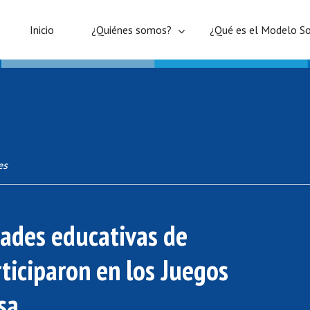
Inicio
¿Quiénes somos?
¿Qué es el Modelo So
es
ades educativas de
ticiparon en los Juegos
sa