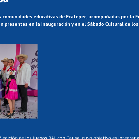
as comunidades educativas de Ecatepec, acompañadas por la F
on presentes en la inauguración y en el Sábado Cultural de lo
° edición de los Juegos BAL con Causa, cuyo objetivo es integrar 