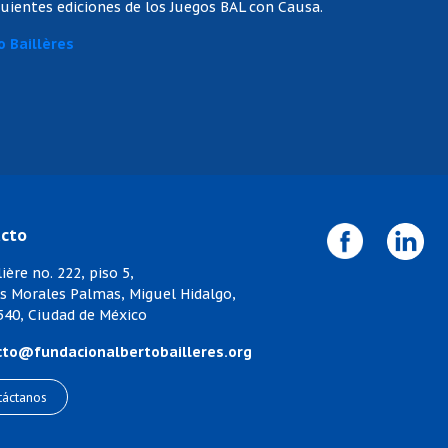
uientes ediciones de los Juegos BAL con Causa.
o Baillères
cto
ière no. 222, piso 5,
os Morales Palmas, Miguel Hidalgo,
1540, Ciudad de México
cto@fundacionalbertobailleres.org
táctanos