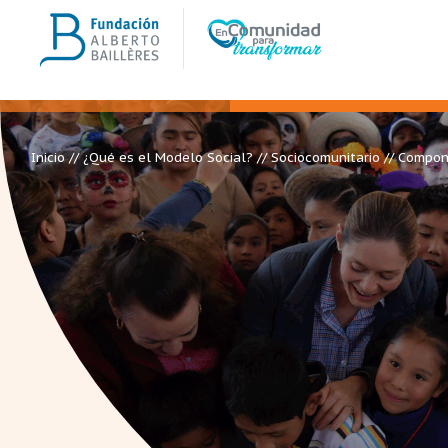
Inicio
//
¿Qué es el Modelo Social?
//
Sociocomunitario
// Compo