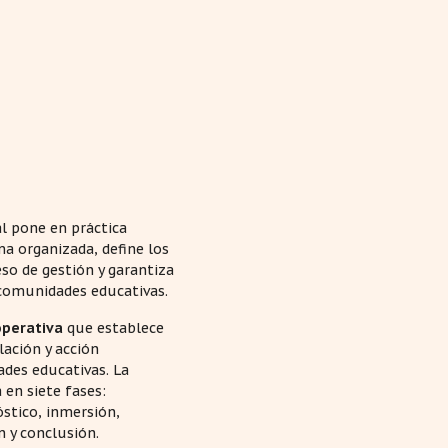
l pone en práctica
a organizada, define los
so de gestión y garantiza
 comunidades educativas.
perativa
que establece
ación y acción
ades educativas. La
 en siete fases:
óstico, inmersión,
n y conclusión.