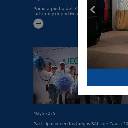
Primera piedra del “Complejo educativo,
cultural y deportivo Caborca”
Mayo 2025
Participación en los Juegos BAL con Causa 2