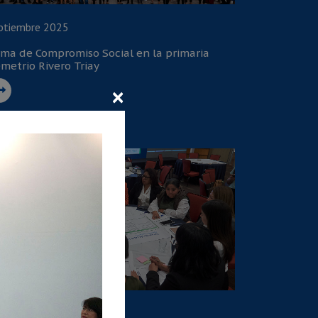
ptiembre 2025
rma de Compromiso Social en la primaria
metrio Rivero Triay
×
lio 2025