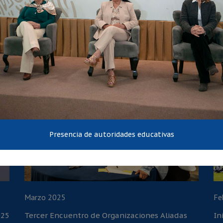
Feria de Proyectos Transformadores en la
IV
Preparatoria No. 94
Ed
Presencia de autoridades educativas
Marzo 2025
Fe
025
Tercer Encuentro de Organizaciones Aliadas
In